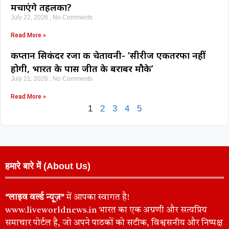
मचाएंगे तहलका?
July 22, 2026
No Comments
Read More »
कप्तान सिकंदर रजा की चेतावनी- ‘सीरीज एकतरफा नहीं
होगी, भारत के पास जीत के बराबर मौके’
July 21, 2026
No Comments
Read More »
1
2
3
4
5
हमारे बारे में (About Us)
“लाइव वर्ल्ड न्यूज़”
में आपका स्वागत है!
www.liveworldnews.in भारत का एक अग्रणी और सत्यप्रिय
समाचार पोर्टल है, जो अपने पाठकों को सटीक, विश्वसनीय और निष्पक्ष