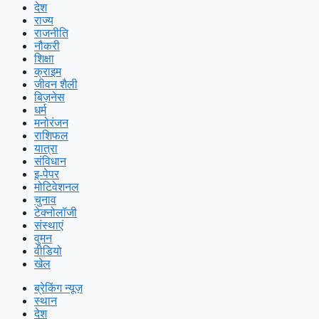
देश
राज्य
राजनीति
नौकरी
शिक्षा
क्राइम
जीवन शैली
बिज़नेस
धर्म
मनोरंजन
राशिफल
यात्रा
संविधान
इ-पेपर
मोटिवेशनल
चुनाव
टेक्नोलॉजी
संस्थाएं
वुमन
वीडियो
खेल
ब्रेकिंग न्यूज़
स्थान
देश