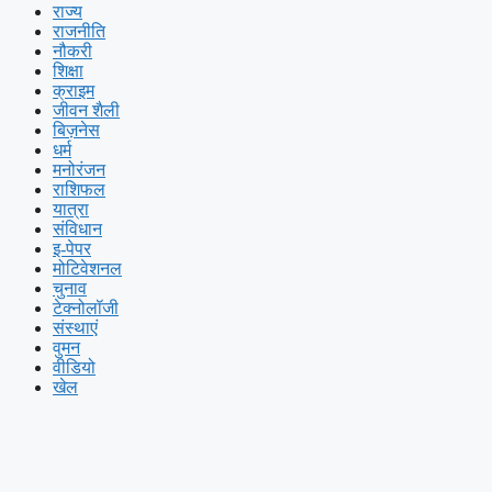
राज्य
राजनीति
नौकरी
शिक्षा
क्राइम
जीवन शैली
बिज़नेस
धर्म
मनोरंजन
राशिफल
यात्रा
संविधान
इ-पेपर
मोटिवेशनल
चुनाव
टेक्नोलॉजी
संस्थाएं
वुमन
वीडियो
खेल