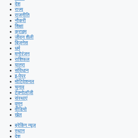
देश
राज्य
राजनीति
नौकरी
शिक्षा
क्राइम
जीवन शैली
बिज़नेस
धर्म
मनोरंजन
राशिफल
यात्रा
संविधान
इ-पेपर
मोटिवेशनल
चुनाव
टेक्नोलॉजी
संस्थाएं
वुमन
वीडियो
खेल
ब्रेकिंग न्यूज़
स्थान
देश