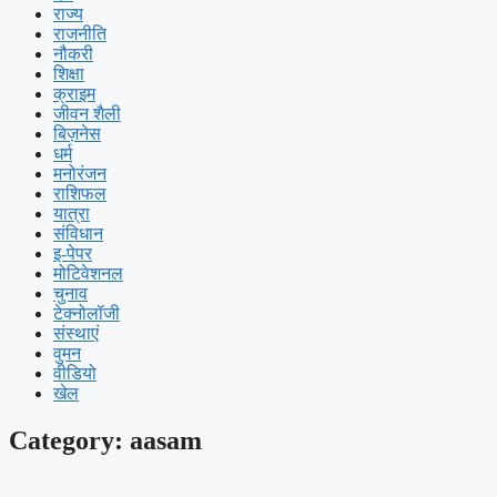
राज्य
राजनीति
नौकरी
शिक्षा
क्राइम
जीवन शैली
बिज़नेस
धर्म
मनोरंजन
राशिफल
यात्रा
संविधान
इ-पेपर
मोटिवेशनल
चुनाव
टेक्नोलॉजी
संस्थाएं
वुमन
वीडियो
खेल
Category: aasam