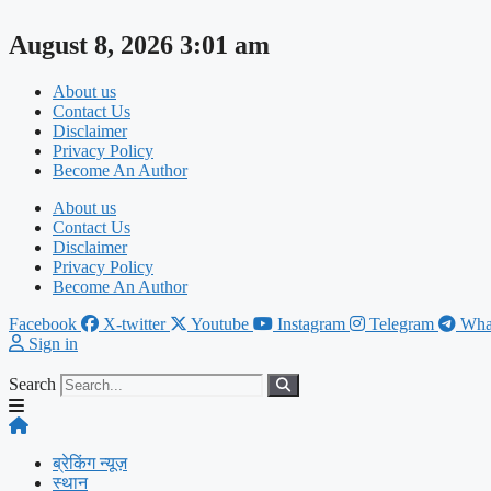
Skip
to
August 8, 2026 3:01 am
content
About us
Contact Us
Disclaimer
Privacy Policy
Become An Author
About us
Contact Us
Disclaimer
Privacy Policy
Become An Author
Facebook
X-twitter
Youtube
Instagram
Telegram
Wha
Sign in
Search
ब्रेकिंग न्यूज़
स्थान