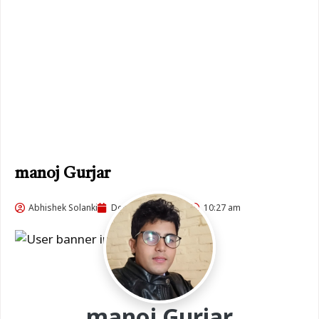
manoj Gurjar
Abhishek Solanki
December 24, 2022
10:27 am
manoj Gurjar