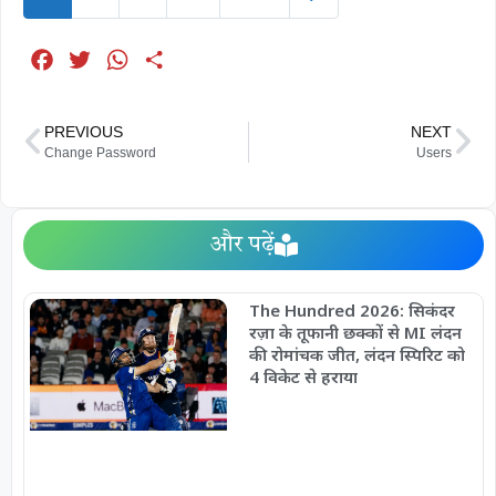
F
T
W
S
a
w
h
h
c
i
a
a
PREVIOUS
NEXT
e
t
t
r
Change Password
Users
b
t
s
e
o
e
A
o
r
p
और पढ़ें
k
p
The Hundred 2026: सिकंदर
रज़ा के तूफानी छक्कों से MI लंदन
की रोमांचक जीत, लंदन स्पिरिट को
4 विकेट से हराया