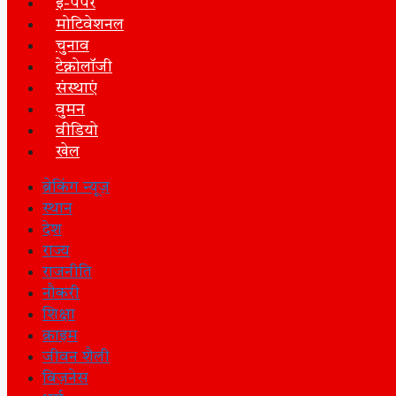
इ-पेपर
मोटिवेशनल
चुनाव
टेक्नोलॉजी
संस्थाएं
वुमन
वीडियो
खेल
ब्रेकिंग न्यूज़
स्थान
देश
राज्य
राजनीति
नौकरी
शिक्षा
क्राइम
जीवन शैली
बिज़नेस