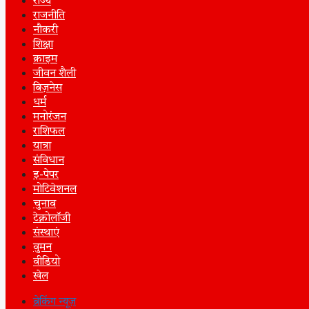
राज्य
राजनीति
नौकरी
शिक्षा
क्राइम
जीवन शैली
बिज़नेस
धर्म
मनोरंजन
राशिफल
यात्रा
संविधान
इ-पेपर
मोटिवेशनल
चुनाव
टेक्नोलॉजी
संस्थाएं
वुमन
वीडियो
खेल
ब्रेकिंग न्यूज़