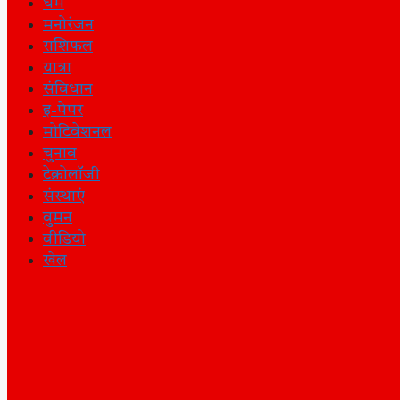
धर्म
मनोरंजन
राशिफल
यात्रा
संविधान
इ-पेपर
मोटिवेशनल
चुनाव
टेक्नोलॉजी
संस्थाएं
वुमन
वीडियो
खेल