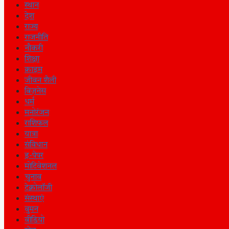
स्थान
देश
राज्य
राजनीति
नौकरी
शिक्षा
क्राइम
जीवन शैली
बिज़नेस
धर्म
मनोरंजन
राशिफल
यात्रा
संविधान
इ-पेपर
मोटिवेशनल
चुनाव
टेक्नोलॉजी
संस्थाएं
वुमन
वीडियो