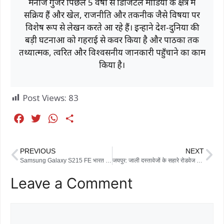
मनोज गुर्जर पिछले 5 वर्षों से डिजिटल मीडिया के क्षेत्र में
सक्रिय हैं और खेल, राजनीति और तकनीक जैसे विषयों पर
विशेष रूप से लेखन करते आ रहे हैं। इन्होंने देश-दुनिया की
बड़ी घटनाओं को गहराई से कवर किया है और पाठकों तक
तथ्यात्मक, त्वरित और विश्वसनीय जानकारी पहुँचाने का काम
किया है।
Post Views:
83
F
T
W
S
a
w
h
h
c
i
a
a
PREVIOUS
NEXT
e
t
t
r
Samsung Galaxy S215 FE भारत में हुई लॉन्च, 120Hz AMOLED और Exynos 2400 के साथ बिक्री शुरू
जयपुर: जाली दस्तावेजों के सहारे रोडवेज की नौकरी पाने वाला चालक बर्खास्त
b
t
s
e
Leave a Comment
o
e
A
o
r
p
k
p