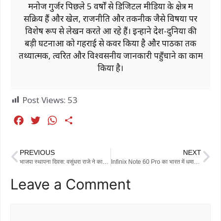
मनोज गुर्जर पिछले 5 वर्षों से डिजिटल मीडिया के क्षेत्र में
सक्रिय हैं और खेल, राजनीति और तकनीक जैसे विषयों पर
विशेष रूप से लेखन करते आ रहे हैं। इन्होंने देश-दुनिया की
बड़ी घटनाओं को गहराई से कवर किया है और पाठकों तक
तथ्यात्मक, त्वरित और विश्वसनीय जानकारी पहुँचाने का काम
किया है।
Post Views:
53
F
T
W
S
a
w
h
h
c
i
a
a
PREVIOUS
NEXT
e
t
t
r
भाजपा स्थापना दिवस: वसुंधरा राजे ने कार्यकर्ताओं को दिया ‘निष्ठा’ का मंत्र, दलबदलुओं को लेकर दी बड़ी चेतावनी
Infinix Note 60 Pro का भारत में धमाका: 13 अप्रैल को होगा लॉन्च, मिलेंगे नथिंग जैसे धांसू फीचर्स
b
t
s
e
Leave a Comment
o
e
A
o
r
p
k
p