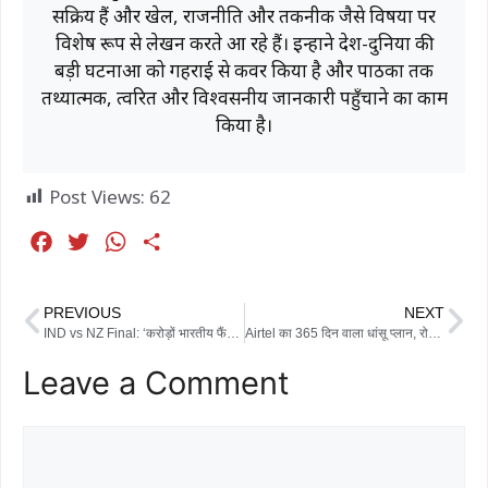
सक्रिय हैं और खेल, राजनीति और तकनीक जैसे विषयों पर
विशेष रूप से लेखन करते आ रहे हैं। इन्होंने देश-दुनिया की
बड़ी घटनाओं को गहराई से कवर किया है और पाठकों तक
तथ्यात्मक, त्वरित और विश्वसनीय जानकारी पहुँचाने का काम
किया है।
Post Views:
62
F
T
W
S
a
w
h
h
c
i
a
a
PREVIOUS
NEXT
e
t
t
r
IND vs NZ Final: ‘करोड़ों भारतीय फैंस को चुप कराने से भी नहीं हिचकेंगे’, मिचेल सेंटनर की बड़ी चेतावनी
Airtel का 365 दिन वाला धांसू प्लान, रोज 2.5GB डेटा के साथ मिलते हैं कई फ्री बेनिफिट्स
b
t
s
e
Leave a Comment
o
e
A
o
r
p
k
p