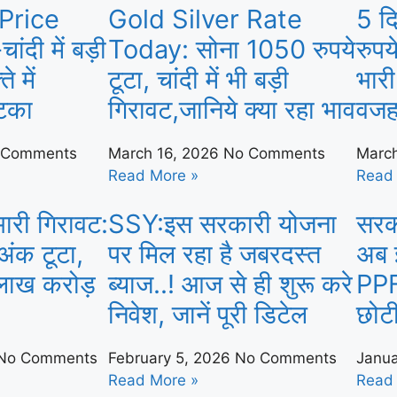
 Price
Gold Silver Rate
5 द
ंदी में बड़ी
Today: सोना 1050 रुपये
रुपय
े में
टूटा, चांदी में भी बड़ी
भारी
झटका
गिरावट,जानिये क्या रहा भाव
वज
 Comments
March 16, 2026
No Comments
Marc
Read More »
Read
भारी गिरावट:
SSY:इस सरकारी योजना
सरक
अंक टूटा,
पर मिल रहा है जबरदस्त
अब इ
 लाख करोड़
ब्याज..! आज से ही शुरू करे
PPF
निवेश, जानें पूरी डिटेल
छोट
No Comments
February 5, 2026
No Comments
Janua
Read More »
Read