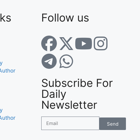
nks
Follow us
cy
Author
Subscribe For
Daily
Newsletter
cy
Author
Send