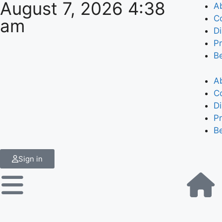
August 7, 2026 4:38
A
C
am
Di
Pr
B
A
C
Di
Pr
B
Sign in