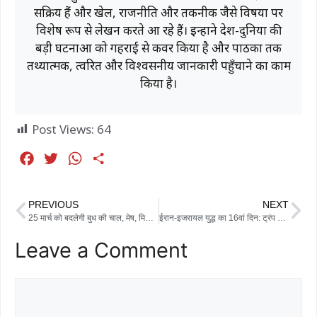
सक्रिय हैं और खेल, राजनीति और तकनीक जैसे विषयों पर
विशेष रूप से लेखन करते आ रहे हैं। इन्होंने देश-दुनिया की
बड़ी घटनाओं को गहराई से कवर किया है और पाठकों तक
तथ्यात्मक, त्वरित और विश्वसनीय जानकारी पहुँचाने का काम
किया है।
Post Views:
64
F
T
W
S
a
w
h
h
c
i
a
a
PREVIOUS
NEXT
e
t
t
r
25 मार्च को बदलेगी बुध की चाल, मेष, मिथुन और कन्या राशि वालों के लिए खुल सकते हैं नए अवसर
ईरान-इजरायल युद्ध का 16वां दिन: ट्रंप का बड़ा दावा—नए सुप्रीम लीडर मोजतबा खामेनेई की मौत, ईरान ने बताया झूठ
b
t
s
e
Leave a Comment
o
e
A
o
r
p
k
p