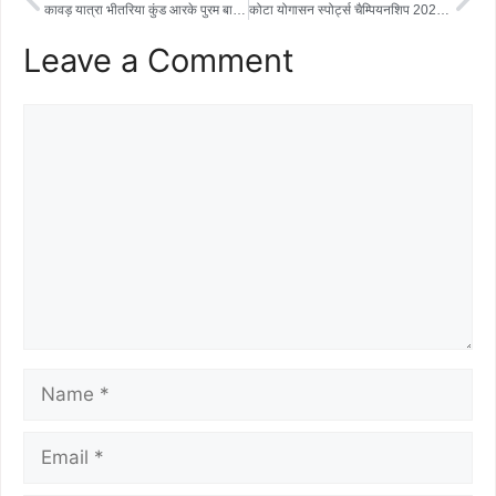
e
t
t
r
कावड़ यात्रा भीतरिया कुंड आरके पुरम बालाजी धाम तक
कोटा योगासन स्पोर्ट्स चैम्पियनशिप 2025 में सफलता
b
t
s
e
Leave a Comment
o
e
A
o
r
p
k
p