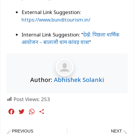
External Link Suggestion:
https://www.bunditourism.in/
Internal Link Suggestion: “
देखें: पिछला धार्मिक
आयोजन – बालाजी धाम कांवड़ यात्रा
“
Author:
Abhishek Solanki
Post Views:
253
F
T
W
S
a
w
h
h
c
i
a
a
PREVIOUS
NEXT