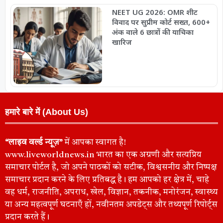
NEET UG 2026: OMR शीट
विवाद पर सुप्रीम कोर्ट सख्त, 600+
अंक वाले 6 छात्रों की याचिका
खारिज
हमारे बारे में (About Us)
“लाइव वर्ल्ड न्यूज़”
में आपका स्वागत है!
www.liveworldnews.in भारत का एक अग्रणी और सत्यप्रिय
समाचार पोर्टल है, जो अपने पाठकों को सटीक, विश्वसनीय और निष्पक्ष
समाचार प्रदान करने के लिए प्रतिबद्ध है। हम आपको हर क्षेत्र में, चाहे
वह धर्म, राजनीति, अपराध, खेल, विज्ञान, तकनीक, मनोरंजन, स्वास्थ्य
या अन्य महत्वपूर्ण घटनाएँ हों, नवीनतम अपडेट्स और तथ्यपूर्ण रिपोर्ट्स
प्रदान करते हैं।