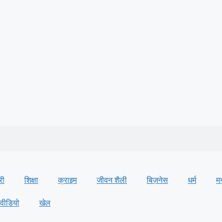
री
शिक्षा
क्राइम
जीवन शैली
बिज़नेस
धर्म
म
वीडियो
खेल