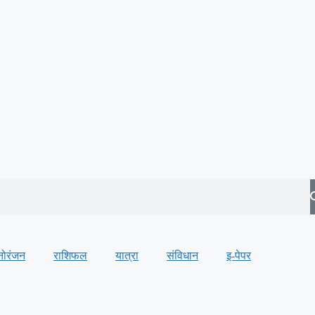
नोरंजन
राशिफल
यात्रा
संविधान
इ-पेपर