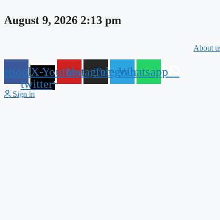
Skip
to
August 9, 2026 2:13 pm
content
About u
cebook
X-
Youtube
Instagram
Telegram
Whatsapp
twitter
Sign in