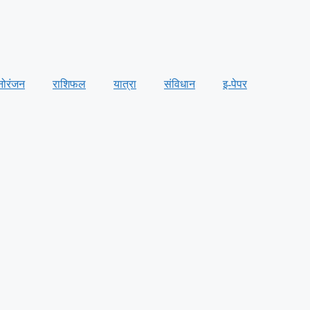
नोरंजन
राशिफल
यात्रा
संविधान
इ-पेपर