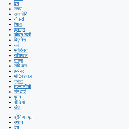
देश
राज्य
राजनीति
नौकरी
शिक्षा
क्राइम
जीवन शैली
बिज़नेस
धर्म
मनोरंजन
राशिफल
यात्रा
संविधान
इ-पेपर
मोटिवेशनल
चुनाव
टेक्नोलॉजी
संस्थाएं
वुमन
वीडियो
खेल
ब्रेकिंग न्यूज़
स्थान
देश