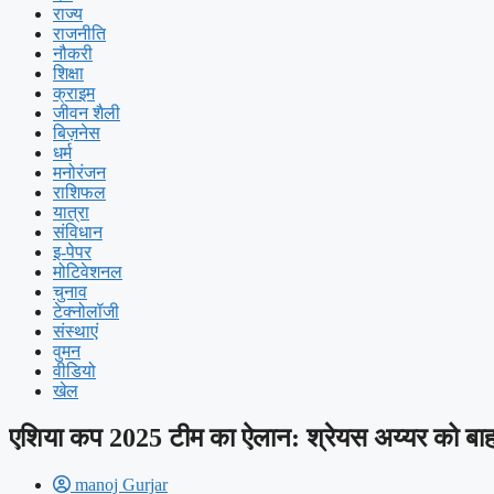
राज्य
राजनीति
नौकरी
शिक्षा
क्राइम
जीवन शैली
बिज़नेस
धर्म
मनोरंजन
राशिफल
यात्रा
संविधान
इ-पेपर
मोटिवेशनल
चुनाव
टेक्नोलॉजी
संस्थाएं
वुमन
वीडियो
खेल
एशिया कप 2025 टीम का ऐलान: श्रेयस अय्यर को बाहर 
manoj Gurjar