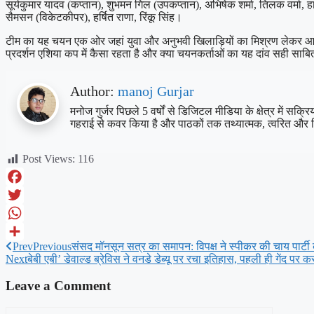
सूर्यकुमार यादव (कप्तान), शुभमन गिल (उपकप्तान), अभिषेक शर्मा, तिलक वर्मा, हार
सैमसन (विकेटकीपर), हर्षित राणा, रिंकू सिंह।
टीम का यह चयन एक ओर जहां युवा और अनुभवी खिलाड़ियों का मिश्रण लेकर आया ह
प्रदर्शन एशिया कप में कैसा रहता है और क्या चयनकर्ताओं का यह दांव सही साबि
Author:
manoj Gurjar
मनोज गुर्जर पिछले 5 वर्षों से डिजिटल मीडिया के क्षेत्र में स
गहराई से कवर किया है और पाठकों तक तथ्यात्मक, त्वरित और 
Post Views:
116
Facebook
Twitter
WhatsApp
Prev
Previous
संसद मॉनसून सत्र का समापन: विपक्ष ने स्पीकर की चाय पार्टी 
Share
Next
बेबी एबी’ डेवाल्ड ब्रेविस ने वनडे डेब्यू पर रचा इतिहास, पहली ही गेंद पर 
Leave a Comment
Comment