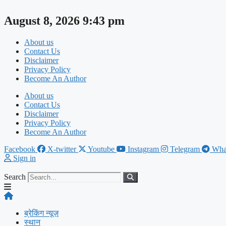
Skip
to
August 8, 2026 9:43 pm
content
About us
Contact Us
Disclaimer
Privacy Policy
Become An Author
About us
Contact Us
Disclaimer
Privacy Policy
Become An Author
Facebook
X-twitter
Youtube
Instagram
Telegram
Wha
Sign in
Search
ब्रेकिंग न्यूज़
स्थान