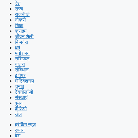
देश
राज्य
राजनीति
नौकरी
शिक्षा
क्राइम
जीवन शैली
बिज़नेस
धर्म
मनोरंजन
राशिफल
यात्रा
संविधान
इ-पेपर
मोटिवेशनल
चुनाव
टेक्नोलॉजी
संस्थाएं
वुमन
वीडियो
खेल
ब्रेकिंग न्यूज़
स्थान
देश