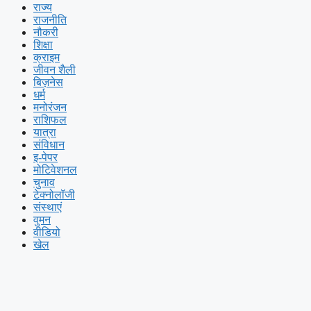
राज्य
राजनीति
नौकरी
शिक्षा
क्राइम
जीवन शैली
बिज़नेस
धर्म
मनोरंजन
राशिफल
यात्रा
संविधान
इ-पेपर
मोटिवेशनल
चुनाव
टेक्नोलॉजी
संस्थाएं
वुमन
वीडियो
खेल