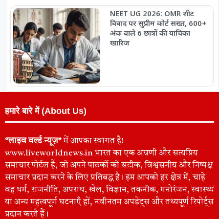
NEET UG 2026: OMR शीट
विवाद पर सुप्रीम कोर्ट सख्त, 600+
अंक वाले 6 छात्रों की याचिका
खारिज
हमारे बारे में (About Us)
“लाइव वर्ल्ड न्यूज़”
में आपका स्वागत है!
www.liveworldnews.in भारत का एक अग्रणी और सत्यप्रिय
समाचार पोर्टल है, जो अपने पाठकों को सटीक, विश्वसनीय और निष्पक्ष
समाचार प्रदान करने के लिए प्रतिबद्ध है। हम आपको हर क्षेत्र में, चाहे
वह धर्म, राजनीति, अपराध, खेल, विज्ञान, तकनीक, मनोरंजन, स्वास्थ्य
या अन्य महत्वपूर्ण घटनाएँ हों, नवीनतम अपडेट्स और तथ्यपूर्ण रिपोर्ट्स
प्रदान करते हैं।