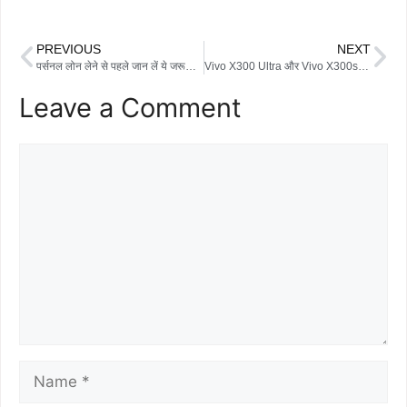
a
w
h
h
c
i
a
a
PREVIOUS
NEXT
e
t
t
r
पर्सनल लोन लेने से पहले जान लें ये जरूरी बातें, वरना पड़ सकता है महंगा
Vivo X300 Ultra और Vivo X300s 30 मार्च को होंगे लॉन्च, 200MP कैमरा और दमदार चिपसेट से मचाएंगे धूम
b
t
s
e
Leave a Comment
o
e
A
o
r
p
k
p