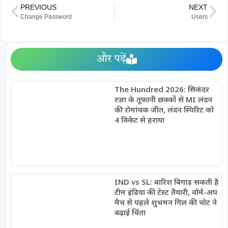
c
i
a
a
PREVIOUS
NEXT
e
t
t
r
Change Password
Users
b
t
s
e
o
e
A
o
r
p
और पढ़ें
k
p
The Hundred 2026: सिकंदर
रज़ा के तूफानी छक्कों से MI लंदन
की रोमांचक जीत, लंदन स्पिरिट को
4 विकेट से हराया
IND vs SL: बारिश बिगाड़ सकती है
टीम इंडिया की टेस्ट तैयारी, वॉर्म-अप
मैच से पहले शुभमन गिल की चोट ने
बढ़ाई चिंता