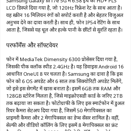
Samsung
Galaxy
M17e
5G
में
6.58
इंच
का
HD+
PLS
LCD
डिस्प्ले
दिया
गया
है,
जो
120Hz
रिफ्रेश
रेट
के
साथ
आता
है।
यह
स्क्रीन
16
मिलियन
रंगों
को
सपोर्ट
करती
है
और
बेहतर
विजुअल
अनुभव
देने
का
दावा
करती
है।
साथ
ही,
फोन
IP54
रेटिंग
के
साथ
आता
है,
जिससे
यह
धूल
और
हल्के
पानी
के
छींटों
से
सुरक्षित
रहता
है।
परफॉर्मेंस
और
सॉफ्टवेयर
फोन
में
MediaTek
Dimensity
6300
प्रोसेसर
दिया
गया
है,
जिसकी
पीक
क्लॉक
स्पीड
2.4GHz
है।
यह
डिवाइस
Android
16
आधारित
OneUI
8
पर
चलता
है।
Samsung
का
दावा
है
कि
इस
फोन
को
6
OS
अपडेट
और
6
साल
तक
सिक्योरिटी
अपडेट
मिलेंगे,
जो
इसे
इस
सेगमेंट
में
खास
बनाता
है।
इसमें
6GB
तक
RAM
और
128GB
स्टोरेज
मिलता
है,
जिसे
माइक्रोएसडी
कार्ड
के
जरिए
2TB
तक
बढ़ाया
जा
सकता
है।
फोटोग्राफी
के
लिए
इस
स्मार्टफोन
में
डुअल
रियर
कैमरा
सेटअप
दिया
गया
है,
जिसमें
50
मेगापिक्सल
का
प्राइमरी
कैमरा
और
2
मेगापिक्सल
का
डेप्थ
सेंसर
शामिल
है।
वहीं,
सेल्फी
और
वीडियो
कॉलिंग
के
लिए
इसमें
8
मेगापिक्सल
का
फ्रंट