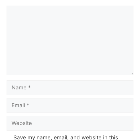
o
r
p
k
p
Save my name, email, and website in this