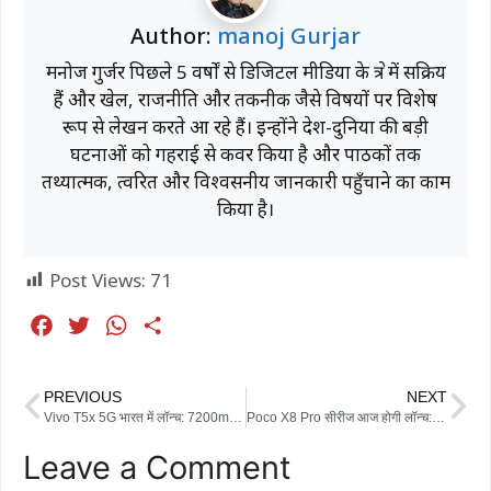
Author:
manoj Gurjar
मनोज गुर्जर पिछले 5 वर्षों से डिजिटल मीडिया के क्षेत्र में सक्रिय
हैं और खेल, राजनीति और तकनीक जैसे विषयों पर विशेष
रूप से लेखन करते आ रहे हैं। इन्होंने देश-दुनिया की बड़ी
घटनाओं को गहराई से कवर किया है और पाठकों तक
तथ्यात्मक, त्वरित और विश्वसनीय जानकारी पहुँचाने का काम
किया है।
Post Views:
71
F
T
W
S
a
w
h
h
c
i
a
a
PREVIOUS
NEXT
e
t
t
r
Vivo T5x 5G भारत में लॉन्च: 7200mAh बैटरी, 120Hz डिस्प्ले और दमदार फीचर्स के साथ एंट्री
Poco X8 Pro सीरीज आज होगी लॉन्च: Iron Man Edition समेत दमदार फीचर्स से लैस स्मार्टफोन्स पर सबकी नजर
b
t
s
e
Leave a Comment
o
e
A