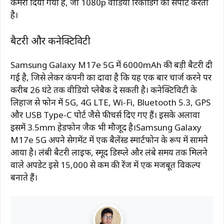
कैमरा
दिया
गया
है,
जो
1080p
वीडियो
रिकॉर्डिंग
को
सपोर्ट
करता
है।
बैटरी
और
कनेक्टिविटी
Samsung
Galaxy
M17e
5G
में
6000mAh
की
बड़ी
बैटरी
दी
गई
है,
जिसे
लेकर
कंपनी
का
दावा
है
कि
यह
एक
बार
चार्ज
करने
पर
करीब
26
घंटे
तक
वीडियो
प्लेबैक
दे
सकती
है।
कनेक्टिविटी
के
लिहाज
से
फोन
में
5G,
4G
LTE,
Wi-
Fi,
Bluetooth
5.3,
GPS
और
USB
Type-
C
पोर्ट
जैसे
फीचर्स
दिए
गए
हैं।
इसके
अलावा
इसमें
3.5mm
हेडफोन
जैक
भी
मौजूद
है।
Samsung
Galaxy
M17e
5G
अपने
सेगमेंट
में
एक
बैलेंस्ड
स्मार्टफोन
के
रूप
में
सामने
आया
है।
लंबी
बैटरी
लाइफ,
स्मूद
डिस्प्ले
और
लंबे
समय
तक
मिलने
वाले
अपडेट
इसे ₹
15,000
से
कम
की
रेंज
में
एक
मजबूत
विकल्प
बनाते
हैं।