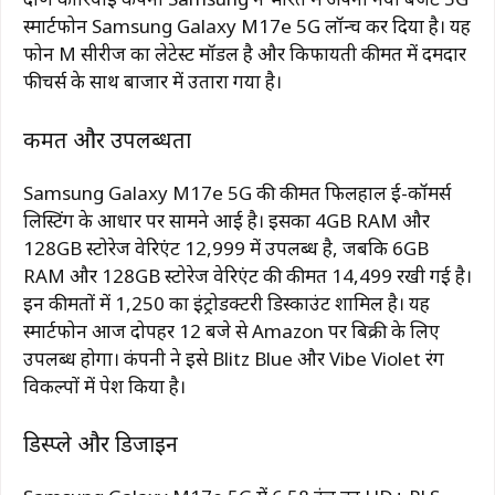
स्मार्टफोन
Samsung
Galaxy
M17e
5G
लॉन्च
कर
दिया
है।
यह
फोन
M
सीरीज
का
लेटेस्ट
मॉडल
है
और
किफायती
कीमत
में
दमदार
फीचर्स
के
साथ
बाजार
में
उतारा
गया
है।
कीमत
और
उपलब्धता
Samsung
Galaxy
M17e
5G
की
कीमत
फिलहाल
ई-
कॉमर्स
लिस्टिंग
के
आधार
पर
सामने
आई
है।
इसका
4GB
RAM
और
128GB
स्टोरेज
वेरिएंट ₹
12,999
में
उपलब्ध
है,
जबकि
6GB
RAM
और
128GB
स्टोरेज
वेरिएंट
की
कीमत ₹
14,499
रखी
गई
है।
इन
कीमतों
में ₹
1,250
का
इंट्रोडक्टरी
डिस्काउंट
शामिल
है।
यह
स्मार्टफोन
आज
दोपहर
12
बजे
से
Amazon
पर
बिक्री
के
लिए
उपलब्ध
होगा।
कंपनी
ने
इसे
Blitz
Blue
और
Vibe
Violet
रंग
विकल्पों
में
पेश
किया
है।
डिस्प्ले
और
डिजाइन