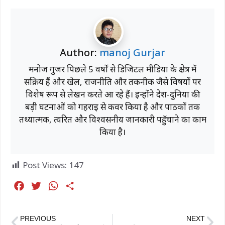
Author:
manoj Gurjar
मनोज गुर्जर पिछले 5 वर्षों से डिजिटल मीडिया के क्षेत्र में
सक्रिय हैं और खेल, राजनीति और तकनीक जैसे विषयों पर
विशेष रूप से लेखन करते आ रहे हैं। इन्होंने देश-दुनिया की
बड़ी घटनाओं को गहराई से कवर किया है और पाठकों तक
तथ्यात्मक, त्वरित और विश्वसनीय जानकारी पहुँचाने का काम
किया है।
Post Views:
147
F
T
W
S
a
w
h
h
c
i
a
a
PREVIOUS
NEXT
e
t
t
r