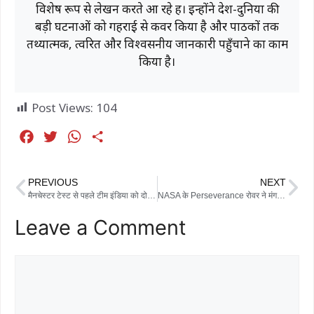
विशेष रूप से लेखन करते आ रहे हैं। इन्होंने देश-दुनिया की
बड़ी घटनाओं को गहराई से कवर किया है और पाठकों तक
तथ्यात्मक, त्वरित और विश्वसनीय जानकारी पहुँचाने का काम
किया है।
Post Views:
104
F
T
W
S
a
w
h
h
c
i
a
a
PREVIOUS
NEXT
e
t
t
r
मैनचेस्टर टेस्ट से पहले टीम इंडिया को दोहरा झटका, बाहर हो गये ये दो दिग्गज खिलाडी
NASA के Perseverance रोवर ने मंगल पर बनाई ड्राइविंग की नई मिसाल, बिना मानवीय मदद के तय की रिकॉर्ड दूरी
b
t
s
e
Leave a Comment
o
e
A
o
r
p
k
p