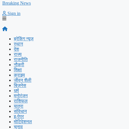
Breaking News
Sign in
ब्रेकिंग न्यूज़
स्थान
देश
राज्य
राजनीति
नौकरी
शिक्षा
क्राइम
जीवन शैली
बिज़नेस
धर्म
मनोरंजन
राशिफल
यात्रा
संविधान
इ-पेपर
मोटिवेशनल
चुनाव