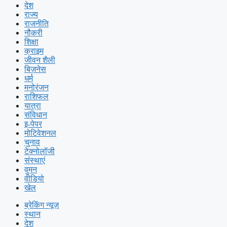
देश
राज्य
राजनीति
नौकरी
शिक्षा
क्राइम
जीवन शैली
बिज़नेस
धर्म
मनोरंजन
राशिफल
यात्रा
संविधान
इ-पेपर
मोटिवेशनल
चुनाव
टेक्नोलॉजी
संस्थाएं
वुमन
वीडियो
खेल
ब्रेकिंग न्यूज़
स्थान
देश