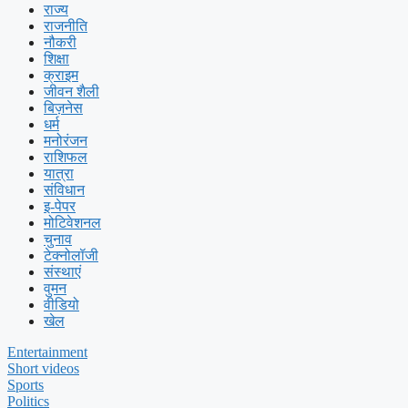
राज्य
राजनीति
नौकरी
शिक्षा
क्राइम
जीवन शैली
बिज़नेस
धर्म
मनोरंजन
राशिफल
यात्रा
संविधान
इ-पेपर
मोटिवेशनल
चुनाव
टेक्नोलॉजी
संस्थाएं
वुमन
वीडियो
खेल
Entertainment
Short videos
Sports
Politics