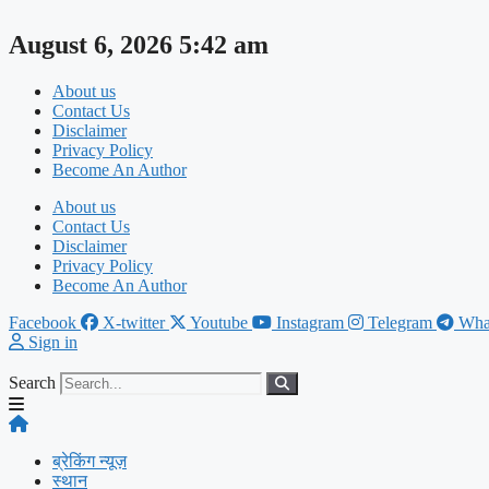
Skip
to
August 6, 2026 5:42 am
content
About us
Contact Us
Disclaimer
Privacy Policy
Become An Author
About us
Contact Us
Disclaimer
Privacy Policy
Become An Author
Facebook
X-twitter
Youtube
Instagram
Telegram
Wha
Sign in
Search
ब्रेकिंग न्यूज़
स्थान