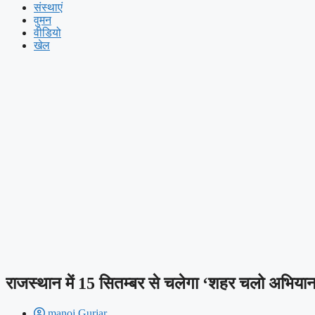
संस्थाएं
वुमन
वीडियो
खेल
राजस्थान में 15 सितम्बर से चलेगा ‘शहर चलो अभिया
manoj Gurjar