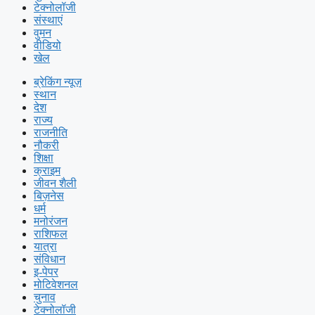
टेक्नोलॉजी
संस्थाएं
वुमन
वीडियो
खेल
ब्रेकिंग न्यूज़
स्थान
देश
राज्य
राजनीति
नौकरी
शिक्षा
क्राइम
जीवन शैली
बिज़नेस
धर्म
मनोरंजन
राशिफल
यात्रा
संविधान
इ-पेपर
मोटिवेशनल
चुनाव
टेक्नोलॉजी