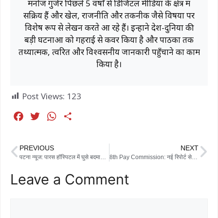
मनोज गुर्जर पिछले 5 वर्षों से डिजिटल मीडिया के क्षेत्र में
सक्रिय हैं और खेल, राजनीति और तकनीक जैसे विषयों पर
विशेष रूप से लेखन करते आ रहे हैं। इन्होंने देश-दुनिया की
बड़ी घटनाओं को गहराई से कवर किया है और पाठकों तक
तथ्यात्मक, त्वरित और विश्वसनीय जानकारी पहुँचाने का काम
किया है।
Post Views:
123
F
T
W
S
a
w
h
h
c
i
a
a
PREVIOUS
NEXT
e
t
t
r
पटना न्यूज: पारस हॉस्पिटल में घुसे बदमाश, इलाज करा रहे कैदी चंदन मिश्रा को मारी गोली; अस्पताल में मचा हड़कंप
8th Pay Commission: नई रिपोर्ट से कर्मचारियों में खुशी का माहौल,वेतन में इतने प्रतिशत की बढोत्तरी तय !
b
t
s
e
Leave a Comment
o
e
A
o
r
p
k
p