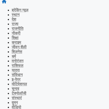
ब्रेकिंग न्यूज़
स्थान
देश
राज्य
राजनीति
नौकरी
शिक्षा
क्राइम
जीवन शैली
बिज़नेस
धर्म
मनोरंजन
राशिफल
यात्रा
संविधान
इ-पेपर
मोटिवेशनल
चुनाव
टेक्नोलॉजी
संस्थाएं
वुमन
वीडियो