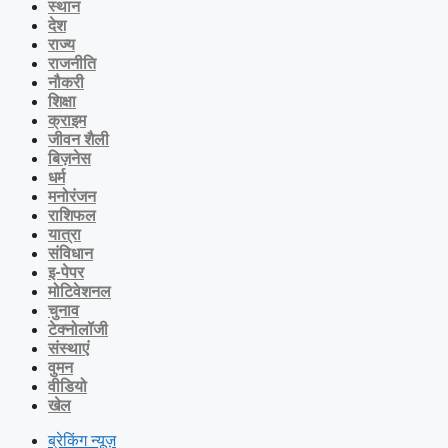
स्थान
देश
राज्य
राजनीति
नौकरी
शिक्षा
क्राइम
जीवन शैली
बिज़नेस
धर्म
मनोरंजन
राशिफल
यात्रा
संविधान
इ-पेपर
मोटिवेशनल
चुनाव
टेक्नोलॉजी
संस्थाएं
वुमन
वीडियो
खेल
ब्रेकिंग न्यूज़