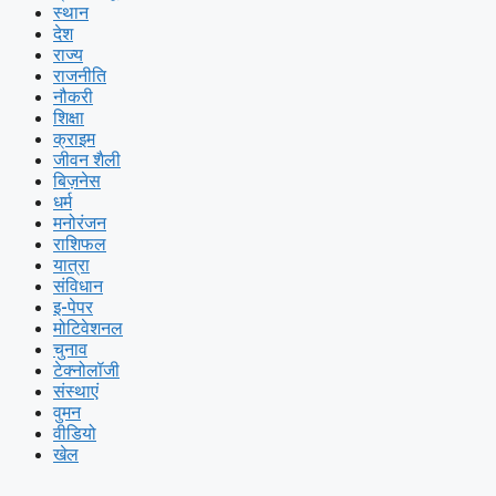
स्थान
देश
राज्य
राजनीति
नौकरी
शिक्षा
क्राइम
जीवन शैली
बिज़नेस
धर्म
मनोरंजन
राशिफल
यात्रा
संविधान
इ-पेपर
मोटिवेशनल
चुनाव
टेक्नोलॉजी
संस्थाएं
वुमन
वीडियो
खेल