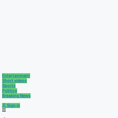
Entertainment
Short videos
Sports
Politics
Breaking News
Sign in