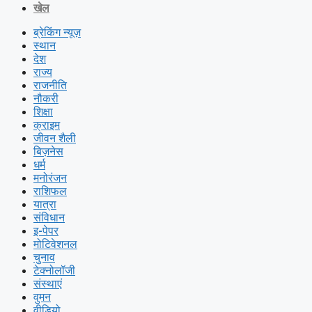
खेल
ब्रेकिंग न्यूज़
स्थान
देश
राज्य
राजनीति
नौकरी
शिक्षा
क्राइम
जीवन शैली
बिज़नेस
धर्म
मनोरंजन
राशिफल
यात्रा
संविधान
इ-पेपर
मोटिवेशनल
चुनाव
टेक्नोलॉजी
संस्थाएं
वुमन
वीडियो