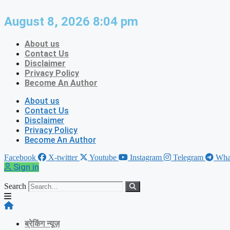
Skip
to
August 8, 2026 8:04 pm
content
About us
Contact Us
Disclaimer
Privacy Policy
Become An Author
About us
Contact Us
Disclaimer
Privacy Policy
Become An Author
Facebook
X-twitter
Youtube
Instagram
Telegram
Wha
Sign in
Search
ब्रेकिंग न्यूज़