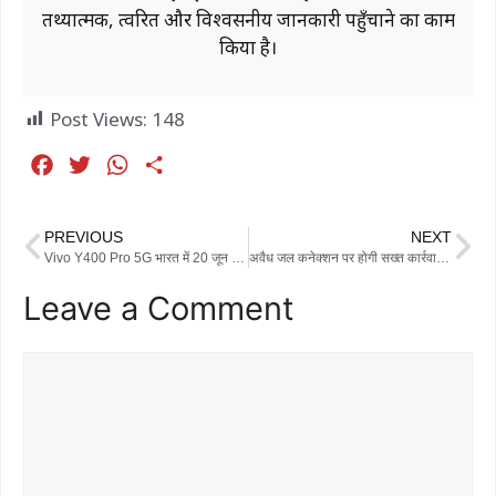
तथ्यात्मक, त्वरित और विश्वसनीय जानकारी पहुँचाने का काम
किया है।
Post Views:
148
F
T
W
S
a
w
h
h
c
i
a
a
PREVIOUS
NEXT
e
t
t
r
Vivo Y400 Pro 5G भारत में 20 जून को होगा लॉन्च, मिलेगा 3D कर्व्ड डिस्प्ले और 90W फास्ट चार्जिंग सपोर्ट
अवैध जल कनेक्शन पर होगी सख्त कार्रवाई: मंत्री कन्हैयालाल चौधरी ने दिए निर्देश
b
t
s
e
Leave a Comment
o
e
A
o
r
p
k
p