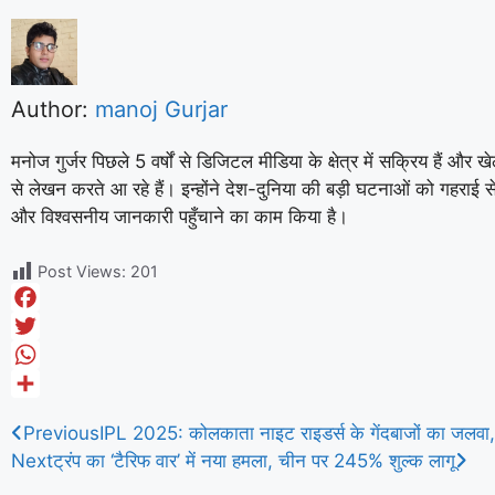
Author:
manoj Gurjar
मनोज गुर्जर पिछले 5 वर्षों से डिजिटल मीडिया के क्षेत्र में सक्रिय हैं 
से लेखन करते आ रहे हैं। इन्होंने देश-दुनिया की बड़ी घटनाओं को गहराई 
और विश्वसनीय जानकारी पहुँचाने का काम किया है।
Post Views:
201
F
a
T
c
w
W
e
i
h
S
Previous
IPL 2025: कोलकाता नाइट राइडर्स के गेंदबाजों का जलवा, 
b
t
a
h
Next
ट्रंप का ‘टैरिफ वार’ में नया हमला, चीन पर 245% शुल्क लागू
o
t
t
a