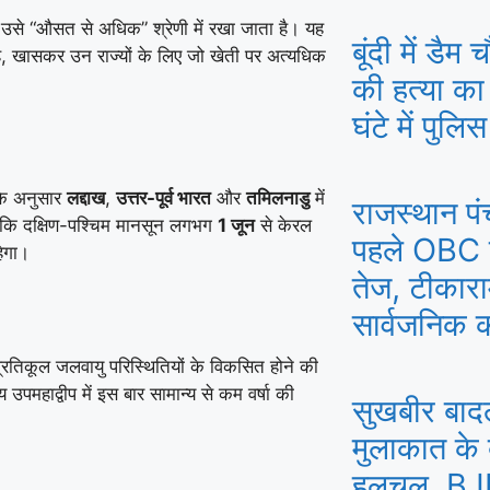
उसे “औसत से अधिक” श्रेणी में रखा जाता है। यह
बूंदी में डै
 है, खासकर उन राज्यों के लिए जो खेती पर अत्यधिक
की हत्या का
घंटे में पुलि
 के अनुसार
लद्दाख
,
उत्तर-पूर्व भारत
और
तमिलनाडु
में
राजस्थान प
 कि दक्षिण-पश्चिम मानसून लगभग
1 जून
से केरल
पहले OBC र
ेगा।
तेज, टीकारा
सार्वजनिक 
्रतिकूल जलवायु परिस्थितियों के विकसित होने की
 उपमहाद्वीप में इस बार सामान्य से कम वर्षा की
सुखबीर बाद
मुलाकात के 
हलचल, BJP