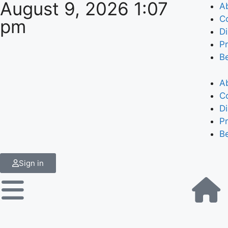
August 9, 2026 1:07
A
C
pm
Di
Pr
B
A
C
Di
Pr
B
Sign in