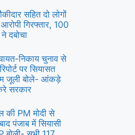
म चौकीदार सहित दो लोगों
 आरोपी गिरफ्तार, 100
स ने दबोचा
ंचायत-निकाय चुनाव से
िपोर्ट पर सियासत
म जूली बोले- आंकड़े
करे सरकार
ल की PM मोदी से
बाद पंजाब में सियासी
 बोली- सभी 117