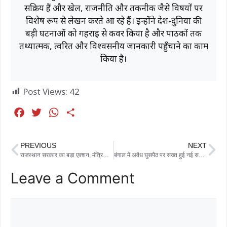
सक्रिय हैं और खेल, राजनीति और तकनीक जैसे विषयों पर
विशेष रूप से लेखन करते आ रहे हैं। इन्होंने देश-दुनिया की
बड़ी घटनाओं को गहराई से कवर किया है और पाठकों तक
तथ्यात्मक, त्वरित और विश्वसनीय जानकारी पहुँचाने का काम
किया है।
Post Views:
42
F
T
W
S
a
w
h
h
c
i
a
a
PREVIOUS
NEXT
e
t
t
r
राजस्थान सरकार का बड़ा एक्शन, मंत्रियों के कारकेड से लेकर विदेश यात्राओं तक पर सख्ती
बंगाल में अवैध घुसपैठ पर सख्त हुई नई सरकार, होल्डिंग सेंटर बनाकर BSF को सौंपे जाएंगे घुसपैठिए
b
t
s
e
Leave a Comment
o
e
A
o
r
p
k
p