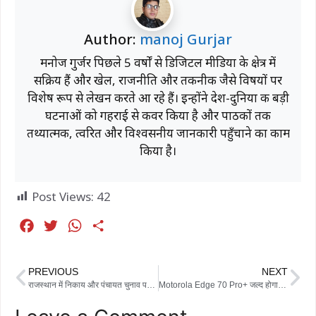
Author:
manoj Gurjar
मनोज गुर्जर पिछले 5 वर्षों से डिजिटल मीडिया के क्षेत्र में
सक्रिय हैं और खेल, राजनीति और तकनीक जैसे विषयों पर
विशेष रूप से लेखन करते आ रहे हैं। इन्होंने देश-दुनिया की बड़ी
घटनाओं को गहराई से कवर किया है और पाठकों तक
तथ्यात्मक, त्वरित और विश्वसनीय जानकारी पहुँचाने का काम
किया है।
Post Views:
42
F
T
W
S
a
w
h
h
c
i
a
a
PREVIOUS
NEXT
e
t
t
r
राजस्थान में निकाय और पंचायत चुनाव पर मंत्री झाबर सिंह खर्रा का बड़ा बयान, बोले- चुनाव कराने को पूरी तरह तैयार सरकार
Motorola Edge 70 Pro+ जल्द होगा भारत में लॉन्च, 50MP ट्रिपल कैमरा और 16GB RAM के साथ देगा एंट्री
b
t
s
e