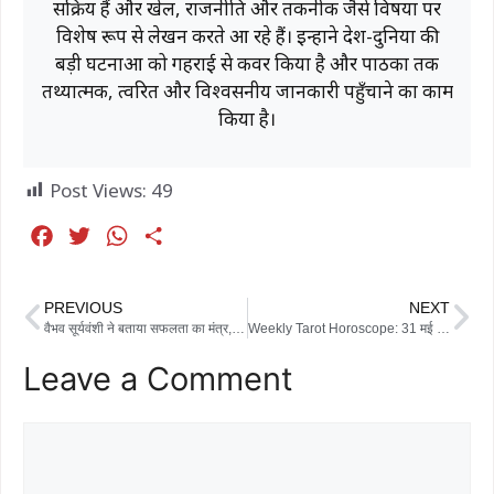
सक्रिय हैं और खेल, राजनीति और तकनीक जैसे विषयों पर
विशेष रूप से लेखन करते आ रहे हैं। इन्होंने देश-दुनिया की
बड़ी घटनाओं को गहराई से कवर किया है और पाठकों तक
तथ्यात्मक, त्वरित और विश्वसनीय जानकारी पहुँचाने का काम
किया है।
Post Views:
49
F
T
W
S
a
w
h
h
c
i
a
a
PREVIOUS
NEXT
e
t
t
r
वैभव सूर्यवंशी ने बताया सफलता का मंत्र, बोले- टीम की जीत शतक से ज्यादा जरूरी
Weekly Tarot Horoscope: 31 मई से 6 जून तक किस्मत किसका देगी साथ? जानिए मेष से कन्या राशि का टैरो भविष्यफल
b
t
s
e
Leave a Comment
o
e
A
o
r
p
k
p