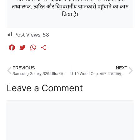
तथ्यात्मक, त्वरित और विश्वसनीय जानकारी पहुँचाने का काम
किया है।
Post Views:
58
F
T
W
S
a
w
h
h
c
i
a
a
PREVIOUS
NEXT
e
t
t
r
Samsung Galaxy S26 Ultra पहली बार ऑफिशियल इमेज में आया सामने, लॉन्च से पहले डिजाइन, कलर और फीचर्स लीक
U-19 World Cup: भारत-पाक महामुकाबले में वैभव सूर्यवंशी पर होंगी निगाहें, सेमीफाइनल का रास्ता तय करेगा मैच
b
t
s
e
Leave a Comment
o
e
A
o
r
p
k
p