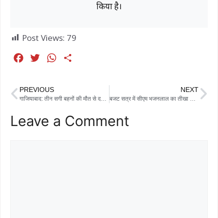
किया है।
Post Views:
79
F
T
W
S
a
w
h
h
c
i
a
a
PREVIOUS
NEXT
e
t
t
r
गाजियाबाद: तीन सगी बहनों की मौत से दहला शहर, पुलिस हर एंगल से जांच में जुटी
बजट सत्र में सीएम भजनलाल का तीखा जवाब, खेजड़ी संरक्षण कानून का ऐलान, विपक्ष पर जमकर बरसे मुख्यमंत्री
b
t
s
e
Leave a Comment
o
e
A
o
r
p
k
p