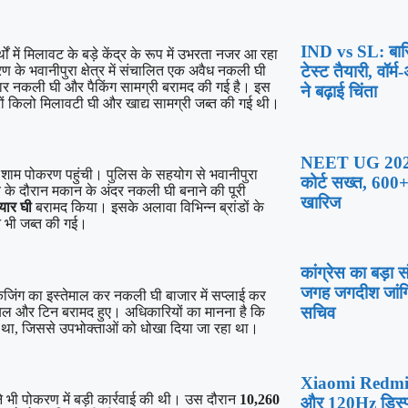
IND vs SL: बारि
 में मिलावट के बड़े केंद्र के रूप में उभरता नजर आ रहा
टेस्ट तैयारी, वॉर
करण के भवानीपुरा क्षेत्र में संचालित एक अवैध नकली घी
 तैयार नकली घी और पैकिंग सामग्री बरामद की गई है। इस
ने बढ़ाई चिंता
 हजारों किलो मिलावटी घी और खाद्य सामग्री जब्त की गई थी।
NEET UG 2026:
ार शाम पोकरण पहुंची। पुलिस के सहयोग से भवानीपुरा
कोर्ट सख्त, 600+
च के दौरान मकान के अंदर नकली घी बनाने की पूरी
खारिज
यार घी
बरामद किया। इसके अलावा विभिन्न ब्रांडों के
न भी जब्त की गई।
कांग्रेस का बड़ा
जगह जगदीश जांगि
पैकेजिंग का इस्तेमाल कर नकली घी बाजार में सप्लाई कर
सचिव
े लेबल और टिन बरामद हुए। अधिकारियों का मानना है कि
हा था, जिससे उपभोक्ताओं को धोखा दिया जा रहा था।
Xiaomi Redmi 
े भी पोकरण में बड़ी कार्रवाई की थी। उस दौरान
10,260
और 120Hz डिस्प