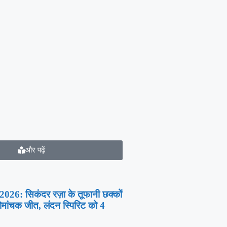
और पढ़ें
6: सिकंदर रज़ा के तूफानी छक्कों
ोमांचक जीत, लंदन स्पिरिट को 4