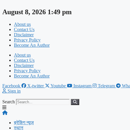
Skip
to
August 8, 2026 1:49 pm
content
About us
Contact Us
Disclaimer
Privacy Policy
Become An Author
About us
Contact Us
Disclaimer
Privacy Policy
Become An Author
Facebook
X-twitter
Youtube
Instagram
Telegram
Wha
Sign in
Search
ब्रेकिंग न्यूज़
स्थान