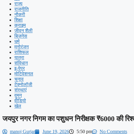
राज्य
राजनीति
नौकरी
शिक्षा
क्राइम
जीवन शैली
बिज़नेस
धर्म
मनोरंजन
राशिफल
यात्रा
संविधान
इ-पेपर
मोटिवेशनल
चुनाव
टेक्नोलॉजी
संस्थाएं
वुमन
वीडियो
खेल
जयपुर नगर निगम का पशुधन निरीक्षक ₹6000 की रिश्वत 
manoj Gurjar
June 19, 2026
5:50 pm
No Comments