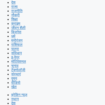
देश
राज्य
राजनीति
नौकरी
शिक्षा
क्राइम
जीवन शैली
बिज़नेस
धर्म
मनोरंजन
राशिफल
यात्रा
संविधान
इ-पेपर
मोटिवेशनल
चुनाव
टेक्नोलॉजी
संस्थाएं
वुमन
वीडियो
खेल
ब्रेकिंग न्यूज़
स्थान
देश