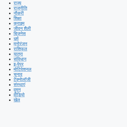
राज्य
राजनीति
नौकरी
शिक्षा
क्राइम
जीवन शैली
बिज़नेस
धर्म
मनोरंजन
राशिफल
यात्रा
संविधान
इ-पेपर
मोटिवेशनल
चुनाव
टेक्नोलॉजी
संस्थाएं
वुमन
वीडियो
खेल