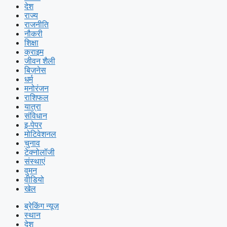
देश
राज्य
राजनीति
नौकरी
शिक्षा
क्राइम
जीवन शैली
बिज़नेस
धर्म
मनोरंजन
राशिफल
यात्रा
संविधान
इ-पेपर
मोटिवेशनल
चुनाव
टेक्नोलॉजी
संस्थाएं
वुमन
वीडियो
खेल
ब्रेकिंग न्यूज़
स्थान
देश