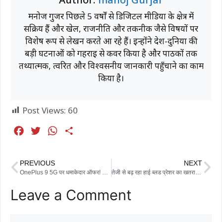
मनोज गुर्जर पिछले 5 वर्षों से डिजिटल मीडिया के क्षेत्र में
सक्रिय हैं और खेल, राजनीति और तकनीक जैसे विषयों पर
विशेष रूप से लेखन करते आ रहे हैं। इन्होंने देश-दुनिया की
बड़ी घटनाओं को गहराई से कवर किया है और पाठकों तक
तथ्यात्मक, त्वरित और विश्वसनीय जानकारी पहुँचाने का काम
किया है।
Post Views:
60
F
T
W
S
a
w
h
h
c
i
a
a
PREVIOUS
NEXT
e
t
t
r
OnePlus 9 5G पर धमाकेदार ऑफर! Flipkart पर मिल रहा ₹21 हजार तक का डिस्काउंट
तेजी से बढ़ रहा हाई ब्लड प्रेशर का खतरा, डॉक्टर बोले- ‘साइलेंट किलर’ बन रही बीमारी
b
t
s
e
Leave a Comment
o
e
A
o
r
p
k
p