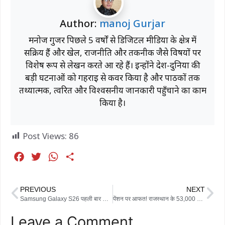
Author:
manoj Gurjar
मनोज गुर्जर पिछले 5 वर्षों से डिजिटल मीडिया के क्षेत्र में
सक्रिय हैं और खेल, राजनीति और तकनीक जैसे विषयों पर
विशेष रूप से लेखन करते आ रहे हैं। इन्होंने देश-दुनिया की
बड़ी घटनाओं को गहराई से कवर किया है और पाठकों तक
तथ्यात्मक, त्वरित और विश्वसनीय जानकारी पहुँचाने का काम
किया है।
Post Views:
86
F
T
W
S
a
w
h
h
c
i
a
a
PREVIOUS
NEXT
e
t
t
r
Samsung Galaxy S26 पहली बार Geekbench पर दिखा, Exynos 2600 और 12GB RAM से मचाएगा तहलका
पेंशन पर आफत! राजस्थान के 53,000 बुजुर्गों की पेंशन खतरे में, जानिए पूरी वजह
b
t
s
e
Leave a Comment
o
e
A