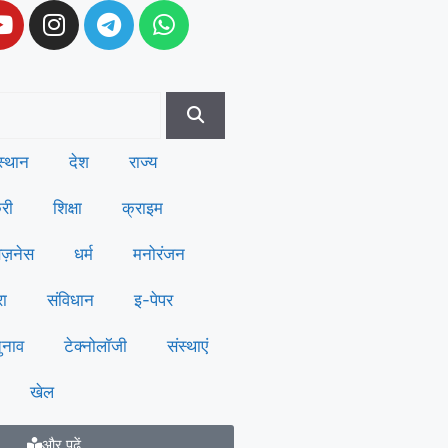
स्थान
देश
राज्य
री
शिक्षा
क्राइम
िज़नेस
धर्म
मनोरंजन
रा
संविधान
इ-पेपर
ुनाव
टेक्नोलॉजी
संस्थाएं
खेल
और पढ़ें