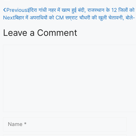
e
i
h
S
Previous
इंदिरा गांधी नहर में खत्म हुई बंदी, राजस्थान के 12 जिलों को
b
t
a
h
Next
बिहार में अपराधियों को CM सम्राट चौधरी की खुली चेतावनी, बोले- ‘
o
t
t
a
o
e
s
r
Leave a Comment
k
r
A
e
p
p