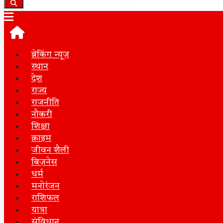
ब्रेकिंग न्यूज़
स्थान
देश
राज्य
राजनीति
नौकरी
शिक्षा
क्राइम
जीवन शैली
बिज़नेस
धर्म
मनोरंजन
राशिफल
यात्रा
संविधान