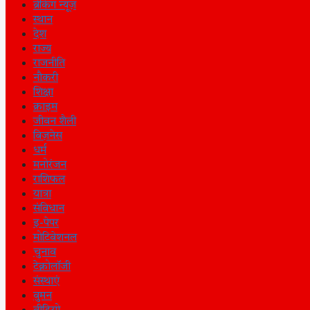
ब्रेकिंग न्यूज़
स्थान
देश
राज्य
राजनीति
नौकरी
शिक्षा
क्राइम
जीवन शैली
बिज़नेस
धर्म
मनोरंजन
राशिफल
यात्रा
संविधान
इ-पेपर
मोटिवेशनल
चुनाव
टेक्नोलॉजी
संस्थाएं
वुमन