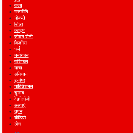
राज्य
राजनीति
नौकरी
शिक्षा
क्राइम
जीवन शैली
बिज़नेस
धर्म
मनोरंजन
राशिफल
यात्रा
संविधान
इ-पेपर
मोटिवेशनल
चुनाव
टेक्नोलॉजी
संस्थाएं
वुमन
वीडियो
खेल