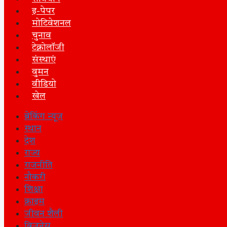
इ-पेपर
मोटिवेशनल
चुनाव
टेक्नोलॉजी
संस्थाएं
वुमन
वीडियो
खेल
ब्रेकिंग न्यूज़
स्थान
देश
राज्य
राजनीति
नौकरी
शिक्षा
क्राइम
जीवन शैली
बिज़नेस