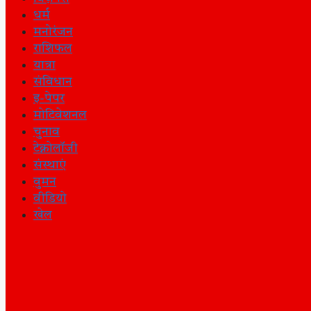
धर्म
मनोरंजन
राशिफल
यात्रा
संविधान
इ-पेपर
मोटिवेशनल
चुनाव
टेक्नोलॉजी
संस्थाएं
वुमन
वीडियो
खेल