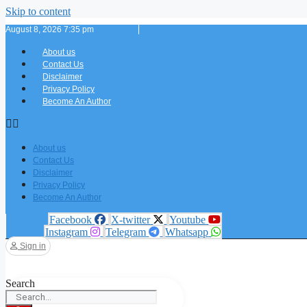
Skip to content
August 8, 2026 7:35 pm
About us
Contact Us
Disclaimer
Privacy Policy
Become An Author
About us
Contact Us
Disclaimer
Privacy Policy
Become An Author
Facebook
X-twitter
Youtube
Instagram
Telegram
Whatsapp
Sign in
Search