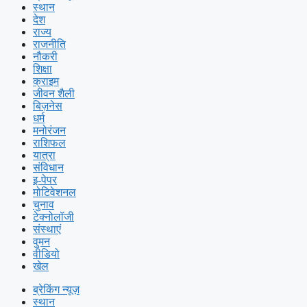
स्थान
देश
राज्य
राजनीति
नौकरी
शिक्षा
क्राइम
जीवन शैली
बिज़नेस
धर्म
मनोरंजन
राशिफल
यात्रा
संविधान
इ-पेपर
मोटिवेशनल
चुनाव
टेक्नोलॉजी
संस्थाएं
वुमन
वीडियो
खेल
ब्रेकिंग न्यूज़
स्थान