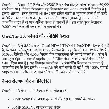
OnePlus 13 का 12GB रैम और 256GB स्टोरेज वेरिएंट लॉन्च के समय 69,99
रुपये का था। लेकिन फिलहाल यह फ्लिपकार्ट पर 64,990 रुपये में लिस्टेड है।
इसके अलावा, अगर ग्राहक HDFC बैंक डेबिट कार्ड से भुगतान करते हैं तो उन्हें
अतिरिक्त 4,000 रुपये की छूट मिल रही है। अगर ग्राहक पुराना स्मार्टफोन
एक्सचेंज करते हैं तो और अधिक बचत हो सकती है। इस तरह कुल मिलाकर
9,000 रुपये तक की बचत की जा सकती है।
OnePlus 13: फीचर्स और स्पेसिफिकेशंस
OnePlus 13 में 6.82 इंच की Quad HD+ LTPO 4.1 ProXDR डिस्प्ले दी गई
है, जिसका रेजोल्यूशन 1440×3168 पिक्सल है। यह डिस्प्ले 120Hz रिफ्रेश रेट
510ppi डेंसिटी और 4,500 निट्स पीक ब्राइटनेस को सपोर्ट करती है। फोन में
पावरफुल Qualcomm Snapdragon 8 Elite चिपसेट के साथ Adreno 830
GPU दिया गया है। यह डिवाइस एंड्रॉयड 15 ऑपरेटिंग सिस्टम पर चलता है।
पावर बैकअप के लिए इसमें 6000mAh की बड़ी बैटरी दी गई है, जो 100W वायर्ड
SuperVOOC और 50W वायरलेस चार्जिंग को सपोर्ट करती है।
कैमरा सेटअप और कनेक्टिविटी
OnePlus 13 के रियर में ट्रिपल कैमरा सेटअप है:
50MP Sony LYT-808 प्राइमरी सेंसर (OIS सपोर्ट के साथ)
50MP S5KJN5 अल्ट्रावाइड सेंसर