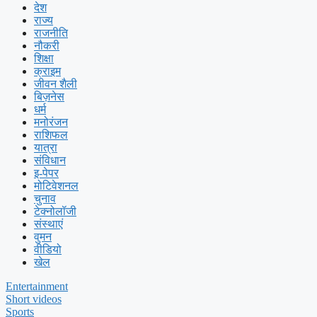
देश
राज्य
राजनीति
नौकरी
शिक्षा
क्राइम
जीवन शैली
बिज़नेस
धर्म
मनोरंजन
राशिफल
यात्रा
संविधान
इ-पेपर
मोटिवेशनल
चुनाव
टेक्नोलॉजी
संस्थाएं
वुमन
वीडियो
खेल
Entertainment
Short videos
Sports