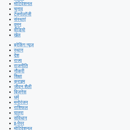
मोटिवेशनल
चुनाव
टेक्नोलॉजी
संस्थाएं
वुमन
वीडियो
खेल
ब्रेकिंग न्यूज़
स्थान
देश
राज्य
राजनीति
नौकरी
शिक्षा
क्राइम
जीवन शैली
बिज़नेस
धर्म
मनोरंजन
राशिफल
यात्रा
संविधान
इ-पेपर
मोटिवेशनल