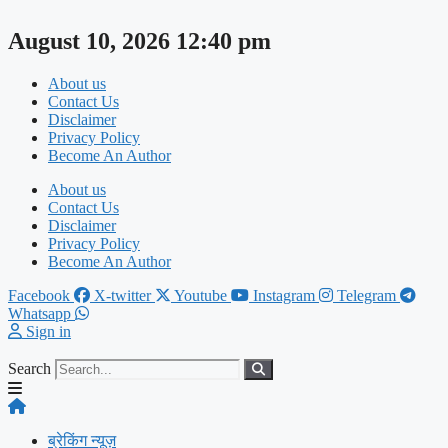
Skip
to
August 10, 2026 12:40 pm
content
About us
Contact Us
Disclaimer
Privacy Policy
Become An Author
About us
Contact Us
Disclaimer
Privacy Policy
Become An Author
Facebook
X-twitter
Youtube
Instagram
Telegram
Whatsapp
Sign in
Search
ब्रेकिंग न्यूज़