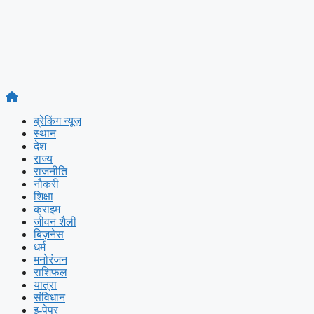
ब्रेकिंग न्यूज़
स्थान
देश
राज्य
राजनीति
नौकरी
शिक्षा
क्राइम
जीवन शैली
बिज़नेस
धर्म
मनोरंजन
राशिफल
यात्रा
संविधान
इ-पेपर