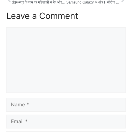
e
t
t
r
तंत्र-मंत्र के नाम पर महिलाओं से रेप और ठगी करने वाला आरोपी गिरफ्तार, यूपी से दबोचा गया कथित तांत्रिक
Samsung Galaxy M और F सीरीज पर भारी डिस्काउंट, 12 हजार रुपये तक की होगी बचत
b
t
s
e
Leave a Comment
o
e
A
o
r
p
k
p