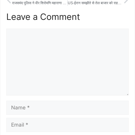
e
t
t
r
राजसमंद पुलिस ने वीर शिरोमणि महाराणा प्रताप को दी भावभीनी श्रद्धांजलि
US-ईरान समझौते से तेल बाजार को राहत, क्या अब भारत में सस्ता होगा पेट्रोल-डीजल?
b
t
s
e
Leave a Comment
o
e
A
o
r
p
k
p