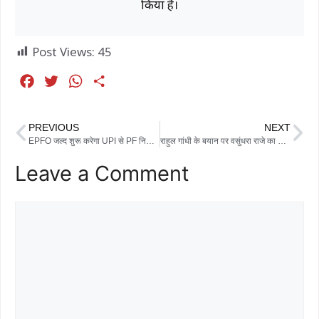
किया है।
Post Views:
45
F
T
W
S
a
w
h
h
c
i
a
a
PREVIOUS
NEXT
e
t
t
r
EPFO जल्द शुरू करेगा UPI से PF निकासी सुविधा, मिनटों में खाते में आएगा पैसा
राहुल गांधी के बयान पर वसुंधरा राजे का तीखा हमला, कहा- ‘देश की जनता सब समझती है’
b
t
s
e
Leave a Comment
o
e
A
o
r
p
k
p