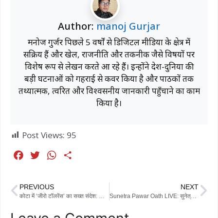
Author:
manoj Gurjar
मनोज गुर्जर पिछले 5 वर्षों से डिजिटल मीडिया के क्षेत्र में
सक्रिय हैं और खेल, राजनीति और तकनीक जैसे विषयों पर
विशेष रूप से लेखन करते आ रहे हैं। इन्होंने देश-दुनिया की
बड़ी घटनाओं को गहराई से कवर किया है और पाठकों तक
तथ्यात्मक, त्वरित और विश्वसनीय जानकारी पहुँचाने का काम
किया है।
Post Views:
95
F
T
W
S
a
w
h
h
c
i
a
a
PREVIOUS
NEXT
e
t
t
r
कोटा में ‘जीरो टॉलरेंस’ का सख्त संदेश: हिस्ट्रीशीटर आदिल मिर्जा के अवैध मकान पर चला बुलडोजर
Sunetra Pawar Oath LIVE: सुनेत्रा पवार का शपथ ग्रहण, एनसीपी में नई भूमिका और सियासी मायने
b
t
s
e