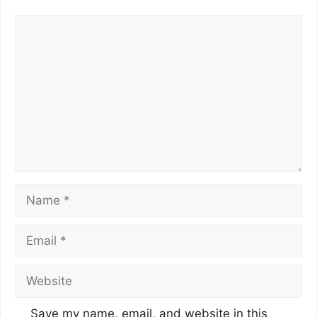
o
r
p
k
p
Save my name, email, and website in this