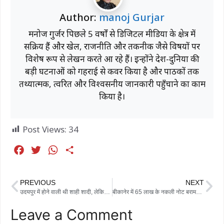
Author:
manoj Gurjar
मनोज गुर्जर पिछले 5 वर्षों से डिजिटल मीडिया के क्षेत्र में
सक्रिय हैं और खेल, राजनीति और तकनीक जैसे विषयों पर
विशेष रूप से लेखन करते आ रहे हैं। इन्होंने देश-दुनिया की
बड़ी घटनाओं को गहराई से कवर किया है और पाठकों तक
तथ्यात्मक, त्वरित और विश्वसनीय जानकारी पहुँचाने का काम
किया है।
Post Views:
34
F
T
W
S
a
w
h
h
c
i
a
a
PREVIOUS
NEXT
e
t
t
r
उदयपुर में होने वाली थी शाही शादी, लेकिन दुल्हन ने प्रेमी संग रची मंगेतर की हत्या की साजिश
बीकानेर में 65 लाख के नकली नोट बरामद, 500 के बंडलों में छिपा था खेल; दो आरोपी गिरफ्तार
b
t
s
e
Leave a Comment
o
e
A