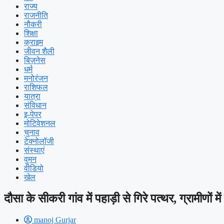
राज्य
राजनीति
नौकरी
शिक्षा
क्राइम
जीवन शैली
बिज़नेस
धर्म
मनोरंजन
राशिफल
यात्रा
संविधान
इ-पेपर
मोटिवेशनल
चुनाव
टेक्नोलॉजी
संस्थाएं
वुमन
वीडियो
खेल
दौसा के सीकरी गांव में पहाड़ी से गिरे पत्थर, ग्रामीण
manoj Gurjar