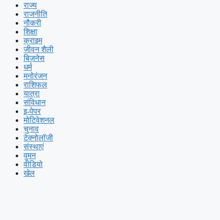
राज्य
राजनीति
नौकरी
शिक्षा
क्राइम
जीवन शैली
बिज़नेस
धर्म
मनोरंजन
राशिफल
यात्रा
संविधान
इ-पेपर
मोटिवेशनल
चुनाव
टेक्नोलॉजी
संस्थाएं
वुमन
वीडियो
खेल