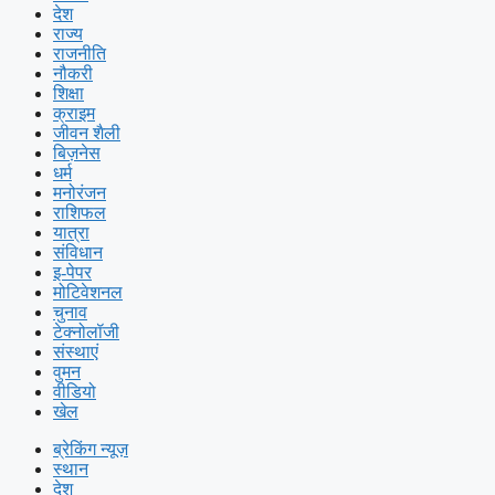
देश
राज्य
राजनीति
नौकरी
शिक्षा
क्राइम
जीवन शैली
बिज़नेस
धर्म
मनोरंजन
राशिफल
यात्रा
संविधान
इ-पेपर
मोटिवेशनल
चुनाव
टेक्नोलॉजी
संस्थाएं
वुमन
वीडियो
खेल
ब्रेकिंग न्यूज़
स्थान
देश