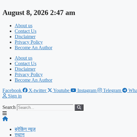
Skip
to
August 8, 2026 2:47 am
content
About us
Contact Us
Disclaimer
Privacy Policy
Become An Author
About us
Contact Us
Disclaimer
Privacy Policy
Become An Author
Facebook
X-twitter
Youtube
Instagram
Telegram
Wha
Sign in
Search
ब्रेकिंग न्यूज़
स्थान