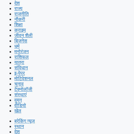
देश
राज्य
राजनीति
नौकरी
शिक्षा
क्राइम
जीवन शैली
बिज़नेस
धर्म
मनोरंजन
राशिफल
यात्रा
संविधान
इ-पेपर
मोटिवेशनल
चुनाव
टेक्नोलॉजी
संस्थाएं
वुमन
वीडियो
खेल
ब्रेकिंग न्यूज़
स्थान
देश