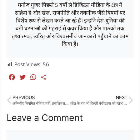
मनोज गुर्जर पिछले 5 वर्षों से डिजिटल मीडिया के क्षेत्र में
सक्रिय हैं और खेल, राजनीति और तकनीक जैसे विषयों पर
विशेष रूप से लेखन करते आ रहे हैं। इन्होंने देश-दुनिया की
बड़ी घटनाओं को गहराई से कवर किया है और पाठकों तक
तथ्यात्मक, त्वरित और विश्वसनीय जानकारी पहुँचाने का काम
किया है।
Post Views:
56
F
T
W
S
a
w
h
h
c
i
a
a
PREVIOUS
NEXT
e
t
t
r
अग्निवीर नियमित सैनिक नहीं, इसलिए समान पेंशन नहीं दे सकते: बॉम्बे हाईकोर्ट में केंद्र सरकार
जीत के बाद भी दिल्ली कैपिटल्स की प्लेऑफ उम्मीदें लगभग खत्म, अब दूसरे टीमों के नतीजों पर टिकी नजर
b
t
s
e
Leave a Comment
o
e
A
o
r
p
k
p