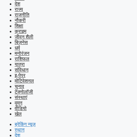
देश
राज्य
राजनीति
नौकरी
शिक्षा
क्राइम
जीवन शैली
बिज़नेस
धर्म
मनोरंजन
राशिफल
यात्रा
संविधान
इ-पेपर
मोटिवेशनल
चुनाव
टेक्नोलॉजी
संस्थाएं
वुमन
वीडियो
खेल
ब्रेकिंग न्यूज़
स्थान
देश