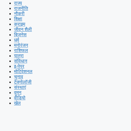
राज्य
राजनीति
नौकरी
शिक्षा
क्राइम
जीवन शैली
बिज़नेस
धर्म
मनोरंजन
राशिफल
यात्रा
संविधान
इ-पेपर
मोटिवेशनल
चुनाव
टेक्नोलॉजी
संस्थाएं
वुमन
वीडियो
खेल