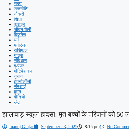
राज्य
राजनीति
नौकरी
शिक्षा
क्राइम
जीवन शैली
बिज़नेस
धर्म
मनोरंजन
राशिफल
यात्रा
संविधान
इ-पेपर
मोटिवेशनल
चुनाव
टेक्नोलॉजी
संस्थाएं
वुमन
वीडियो
खेल
झालावाड़ स्कूल हादसा: मृत बच्चों के परिजनों को 
manoj Gurjar
September 23, 2025
8:15 pm
No Commen