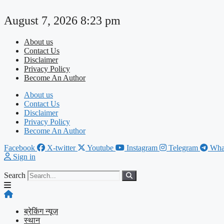
Skip
to
August 7, 2026 8:23 pm
content
About us
Contact Us
Disclaimer
Privacy Policy
Become An Author
About us
Contact Us
Disclaimer
Privacy Policy
Become An Author
Facebook
X-twitter
Youtube
Instagram
Telegram
Wha
Sign in
Search
ब्रेकिंग न्यूज़
स्थान