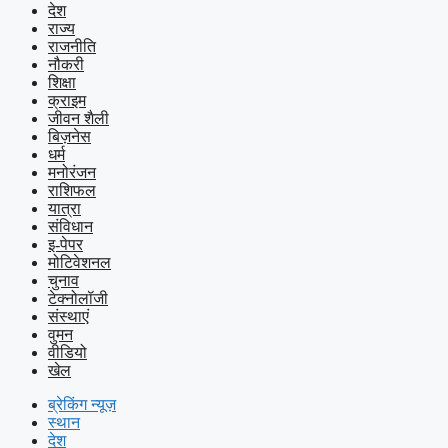
देश
राज्य
राजनीति
नौकरी
शिक्षा
क्राइम
जीवन शैली
बिज़नेस
धर्म
मनोरंजन
राशिफल
यात्रा
संविधान
इ-पेपर
मोटिवेशनल
चुनाव
टेक्नोलॉजी
संस्थाएं
वुमन
वीडियो
खेल
ब्रेकिंग न्यूज़
स्थान
देश