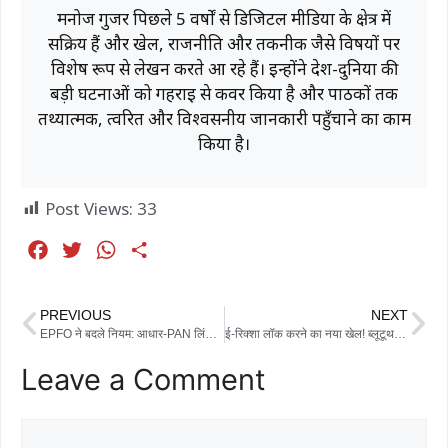
मनोज गुर्जर पिछले 5 वर्षों से डिजिटल मीडिया के क्षेत्र में
सक्रिय हैं और खेल, राजनीति और तकनीक जैसे विषयों पर
विशेष रूप से लेखन करते आ रहे हैं। इन्होंने देश-दुनिया की
बड़ी घटनाओं को गहराई से कवर किया है और पाठकों तक
तथ्यात्मक, त्वरित और विश्वसनीय जानकारी पहुँचाने का काम
किया है।
Post Views:
33
F
T
W
S
a
w
h
h
c
i
a
a
PREVIOUS
NEXT
e
t
t
r
EPFO ने बदले नियम: आधार-PAN लिंक जरूरी, जल्द UPI और WhatsApp से भी मिलेगी PF की सुविधा
ई-रिक्शा लॉक करने का नया खेल! ब्लूटूथ ऐप से वाहन हो रहे लॉक, पुलिस ने दी सख्त कार्रवाई की चेतावनी
b
t
s
e
Leave a Comment
o
e
A
o
r
p
k
p