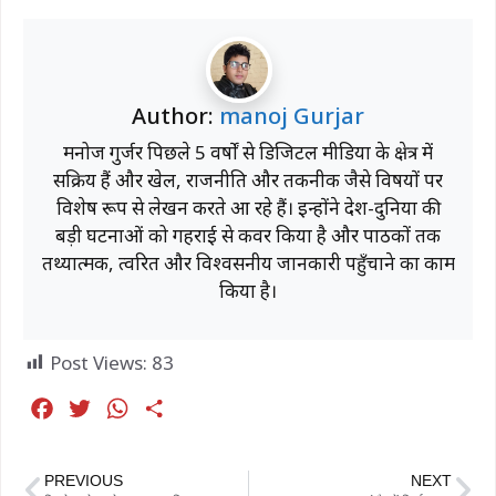
Author:
manoj Gurjar
मनोज गुर्जर पिछले 5 वर्षों से डिजिटल मीडिया के क्षेत्र में
सक्रिय हैं और खेल, राजनीति और तकनीक जैसे विषयों पर
विशेष रूप से लेखन करते आ रहे हैं। इन्होंने देश-दुनिया की
बड़ी घटनाओं को गहराई से कवर किया है और पाठकों तक
तथ्यात्मक, त्वरित और विश्वसनीय जानकारी पहुँचाने का काम
किया है।
Post Views:
83
F
T
W
S
a
w
h
h
c
i
a
a
PREVIOUS
NEXT
e
t
t
r