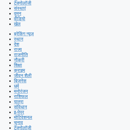
टेक्नोलॉजी
संस्थाएं
वुमन
वीडियो
खेल
ब्रेकिंग न्यूज़
स्थान
देश
राज्य
राजनीति
नौकरी
शिक्षा
क्राइम
जीवन शैली
बिज़नेस
धर्म
मनोरंजन
राशिफल
यात्रा
संविधान
इ-पेपर
मोटिवेशनल
चुनाव
टेक्नोलॉजी