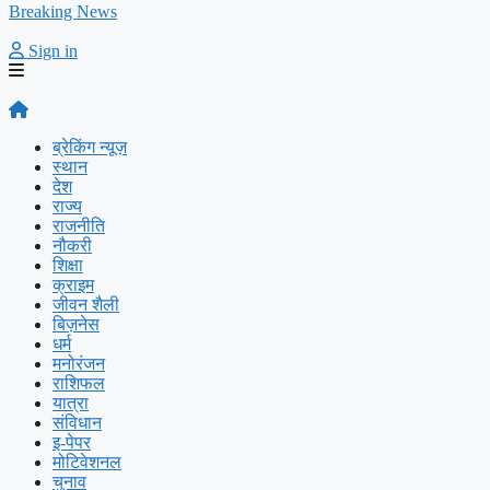
Breaking News
Sign in
ब्रेकिंग न्यूज़
स्थान
देश
राज्य
राजनीति
नौकरी
शिक्षा
क्राइम
जीवन शैली
बिज़नेस
धर्म
मनोरंजन
राशिफल
यात्रा
संविधान
इ-पेपर
मोटिवेशनल
चुनाव