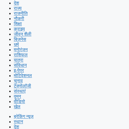
देश
राज्य
राजनीति
नौकरी
शिक्षा
क्राइम
जीवन शैली
बिज़नेस
धर्म
मनोरंजन
राशिफल
यात्रा
संविधान
इ-पेपर
मोटिवेशनल
चुनाव
टेक्नोलॉजी
संस्थाएं
वुमन
वीडियो
खेल
ब्रेकिंग न्यूज़
स्थान
देश