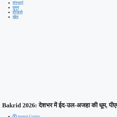
संस्थाएं
वुमन
वीडियो
खेल
Bakrid 2026: देशभर में ईद-उल-अजहा की धूम, पीएम 
manoj Gurjar