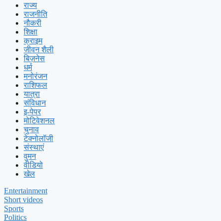
राज्य
राजनीति
नौकरी
शिक्षा
क्राइम
जीवन शैली
बिज़नेस
धर्म
मनोरंजन
राशिफल
यात्रा
संविधान
इ-पेपर
मोटिवेशनल
चुनाव
टेक्नोलॉजी
संस्थाएं
वुमन
वीडियो
खेल
Entertainment
Short videos
Sports
Politics