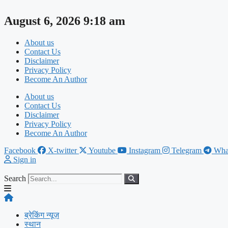
Skip
to
August 6, 2026 9:18 am
content
About us
Contact Us
Disclaimer
Privacy Policy
Become An Author
About us
Contact Us
Disclaimer
Privacy Policy
Become An Author
Facebook
X-twitter
Youtube
Instagram
Telegram
Wha
Sign in
Search
ब्रेकिंग न्यूज़
स्थान