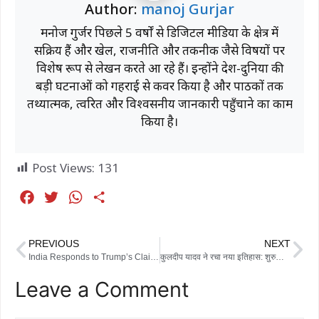
Author:
manoj Gurjar
मनोज गुर्जर पिछले 5 वर्षों से डिजिटल मीडिया के क्षेत्र में
सक्रिय हैं और खेल, राजनीति और तकनीक जैसे विषयों पर
विशेष रूप से लेखन करते आ रहे हैं। इन्होंने देश-दुनिया की
बड़ी घटनाओं को गहराई से कवर किया है और पाठकों तक
तथ्यात्मक, त्वरित और विश्वसनीय जानकारी पहुँचाने का काम
किया है।
Post Views:
131
F
T
W
S
a
w
h
h
c
i
a
a
PREVIOUS
NEXT
e
t
t
r
India Responds to Trump’s Claim: ‘तेल-गैस आयात का निर्णय भारत अपने हितों को ध्यान में रखकर ही करेगा’ — विदेश मंत्रालय
कुलदीप यादव ने रचा नया इतिहास: शुरुआती 15 टेस्ट में शेन वॉर्न से आगे निकले भारत के चाइनामैन स्टार
b
t
s
e
Leave a Comment
o
e
A
o
r
p